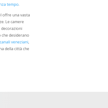
enza tempo
.
el offre una vasta
ze. Le camere
n decorazioni
o che desiderano
 canali veneziani
,
a della città che