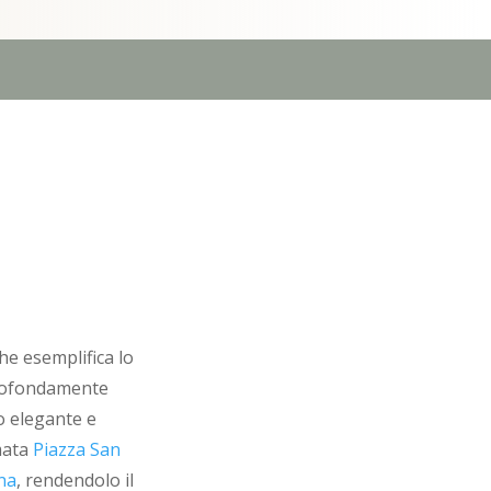
he esemplifica lo
profondamente
o elegante e
omata
Piazza San
ana
, rendendolo il