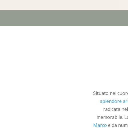
Situato nel cuor
splendore ar
radicata ne
memorabile. La
Marco
e da nume