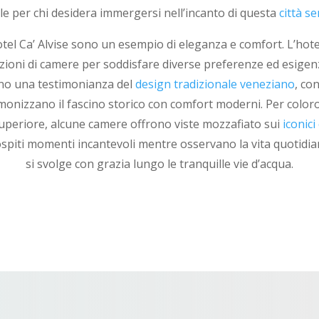
le per chi desidera immergersi nell’incanto di questa
città s
Hotel Ca’ Alvise sono un esempio di eleganza e comfort. L’hot
ioni di camere per soddisfare diverse preferenze ed esigen
ono una testimonianza del
design tradizionale veneziano
, co
rmonizzano il fascino storico con comfort moderni. Per color
uperiore, alcune camere offrono viste mozzafiato sui
iconici
spiti momenti incantevoli mentre osservano la vita quotidian
si svolge con grazia lungo le tranquille vie d’acqua.