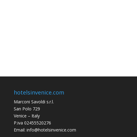
hotelsinvenice.com
Marconi Savoldi s.r.l.
San Polo 729
Venice – Italy
P.iva 02455520276
Email: info@hotelsinvenice.com