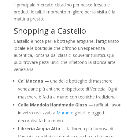
il principale mercato cittadino per pesce fresco e
prodotti locali. Il momento migliore per la visita è la
mattina presto.
Shopping a Castello
Castello è nota per le botteghe artigiane, l’artigianato
locale e le boutique che offrono un’esperienza
autentica, lontana dai classici souvenir turistici. Qui
puoi trovare pezzi unici che riflettono la storica arte
veneziana.
Ca’ Macana
— una delle botteghe di maschere
veneziane più antiche e rispettate di Venezia. Ogni
maschera è fatta a mano con tecniche tradizionali.
Calle Mandola Handmade Glass
— raffinati lavori
in vetro realizzati a
Murano
: gioielli e oggetti
decorativi fatti a mano.
Libreria Acqua Alta
— la libreria più famosa di
Venezia, con libri sistemati in vasche da bagno e